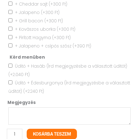
+ Cheddar sajt
(+
300
Ft
)
+ Jalapeno
(+
300
Ft
)
+ Grill bacon
(+
300
Ft
)
+ Kovászos uborka
(+
300
Ft
)
+ Pirított Hagyma
(+
300
Ft
)
+ Jalapeno + csípős szósz
(+
390
Ft
)
Kérd menüben
Üditő + Hasáb (Írd megjegyzésbe a választott üditőt)
(+
2.040
Ft
)
Üditő + Édesburgonya (Írd megjegyzésbe a választott
üditőt)
(+
2.240
Ft
)
Megjegyzés
KOSÁRBA TESZEM