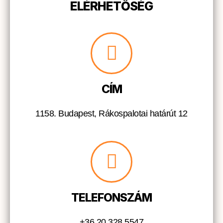
ELÉRHETŐSÉG
CÍM
1158. Budapest, Rákospalotai határút 12
TELEFONSZÁM
+36 20 328 5547