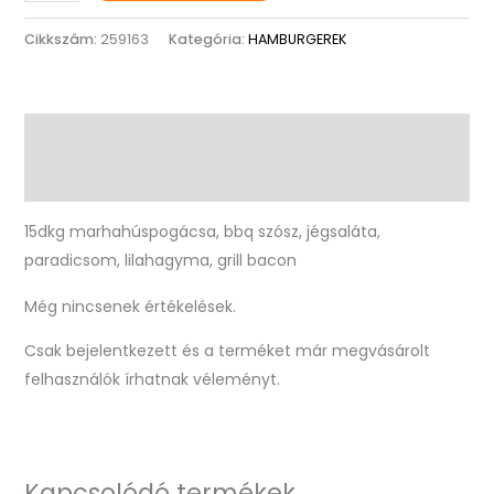
Cikkszám:
259163
Kategória:
HAMBURGEREK
Leírás
Vélemények (0)
15dkg marhahúspogácsa, bbq szósz, jégsaláta,
paradicsom, lilahagyma, grill bacon
Még nincsenek értékelések.
Csak bejelentkezett és a terméket már megvásárolt
felhasználók írhatnak véleményt.
Kapcsolódó termékek