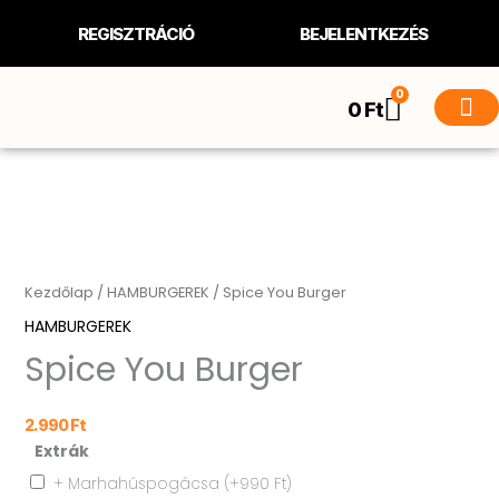
Skip
REGISZTRÁCIÓ
BEJELENTKEZÉS
to
content
0
Kosár
0
Ft
Spice
You
Burger
Kezdőlap
/
HAMBURGEREK
/ Spice You Burger
mennyiség
HAMBURGEREK
Spice You Burger
2.990
Ft
Extrák
+ Marhahúspogácsa
(+
990
Ft
)