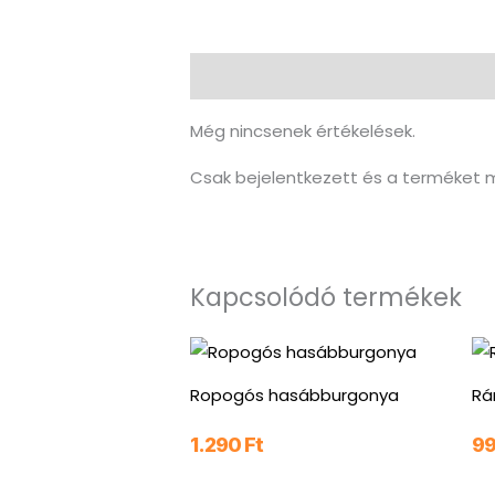
Vélemények (0)
Még nincsenek értékelések.
Csak bejelentkezett és a terméket m
Kapcsolódó termékek
Ropogós hasábburgonya
Rá
1.290
Ft
9