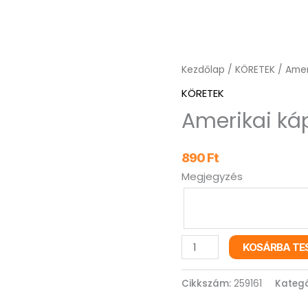
Amerikai
Kezdőlap
/
KÖRETEK
/ Amer
káposztasaláta
KÖRETEK
mennyiség
Amerikai ká
890
Ft
Megjegyzés
KOSÁRBA TE
Cikkszám:
259161
Kategó