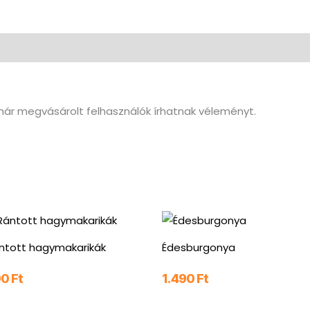
ár megvásárolt felhasználók írhatnak véleményt.
ntott hagymakarikák
Édesburgonya
90
Ft
1.490
Ft