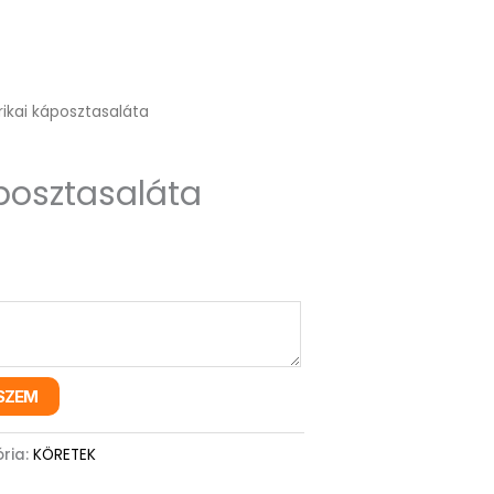
ikai káposztasaláta
posztasaláta
SZEM
ria:
KÖRETEK