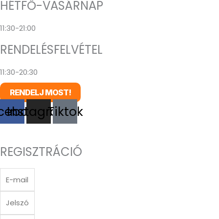
HÉTFŐ-VASÁRNAP
11:30-21:00
RENDELÉSFELVÉTEL
11:30-20:30
RENDELJ MOST!
cebook
Instagram
Tiktok
REGISZTRÁCIÓ