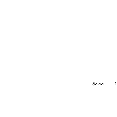
Főoldal
É